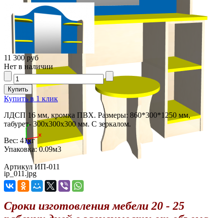
11 300 руб
Нет в наличии
Купить в 1 клик
ЛДСП 16 мм, кромка ПВХ. Размеры: 860*300*1250 мм,
табурет- 300х300х300 мм. С зеркалом.
Вес:
41кг
Упаковка:
0.09м3
Артикул ИП-011
ip_011.jpg
Сроки изготовления мебели 20 - 25