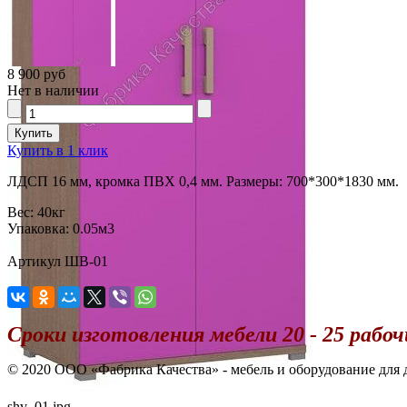
8 900 руб
Нет в наличии
Купить в 1 клик
ЛДСП 16 мм, кромка ПВХ 0,4 мм. Размеры: 700*300*1830 мм.
Вес:
40кг
Упаковка:
0.05м3
Артикул ШВ-01
Сроки изготовления мебели 20 - 25 рабоч
© 2020 OOO «Фабрика Качества» - мебель и оборудование для 
shv_01.jpg