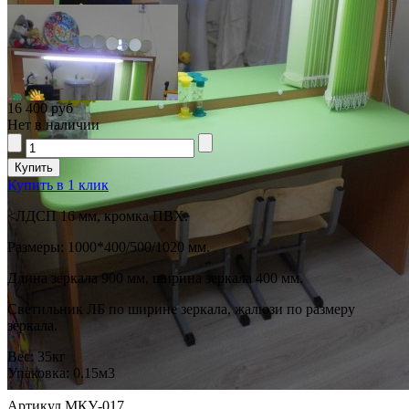
16 400 руб
Нет в наличии
Купить в 1 клик
<ЛДСП 16 мм, кромка ПВХ.
Размеры: 1000*400/500/1020 мм.
Длина зеркала 900 мм, ширина зеркала 400 мм.
Светильник ЛБ по ширине зеркала, жалюзи по размеру
зеркала.
Вес:
35кг
Упаковка:
0.15м3
Артикул МКУ-017