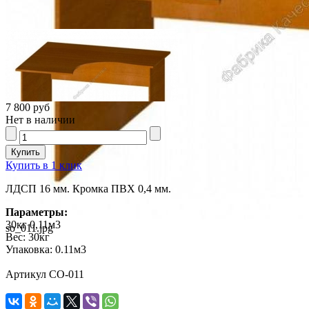
7 800 руб
Нет в наличии
Купить в 1 клик
ЛДСП 16 мм. Кромка ПВХ 0,4 мм.
Параметры:
30кг 0,11м3
so_011.jpg
Вес:
30кг
Упаковка:
0.11м3
Артикул СО-011